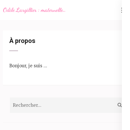
Aller
Odile Largillier : maternelle…
au
contenu
(Pressez
Entrée)
À propos
Bonjour, je suis …
Rechercher :